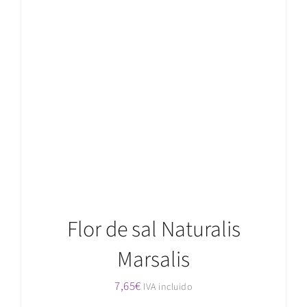
Valorado
AÑADIR AL CARRITO
/
DETALLES
con
5.00
de
5
Flor de sal Naturalis
Marsalis
7,65
€
IVA incluido