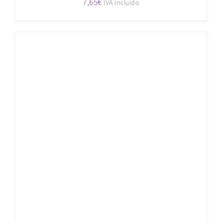
7,65
€
IVA incluido
AÑADIR AL CARRITO
/
DETALLES