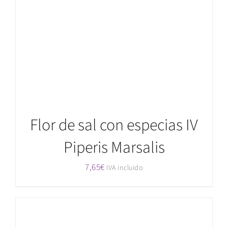
Valorado
AÑADIR AL CARRITO
/
DETALLES
con
5.00
de
5
Flor de sal con especias IV
Piperis Marsalis
7,65
€
IVA incluido