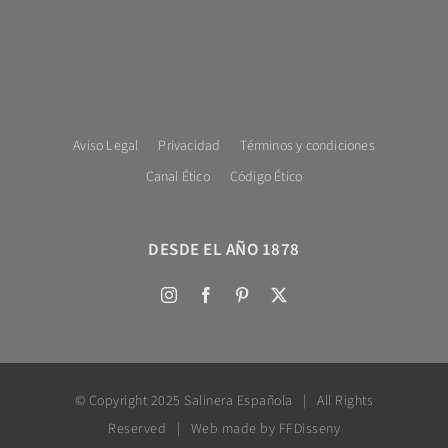
Aviso Legal
Privacidad
Términos y condiciones
Canal Ético
Código Ético
DESDE EL AÑO 1878
© Copyright 2025 Salinera Española | All Rights
Reserved | Web made by FFDisseny