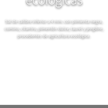
ecológicas
Sal de calibre inferior a 4 mm. con pimienta negra,
comino, cilantro, pimentón dulce, laurel y jengibre,
procedentes de agricultura ecológica.